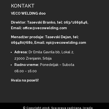
KONTAKT
VECO WELDING doo
Direktor: Tasevski Branko, tel: 063/1669646,
Email: office@vecowelding.com
Menadžer prodaje: Tasevski Dejan, tel:
0694807680, Email: npi@vecowelding.com
Adresa:
Dr Emila Gavrila bb, Lokal 2,
23000 Zrenjanin, Srbija
Radno vreme:
Ponedeljak – Subota
08.00 – 16.00
Hvala na poseti!
© Copyright 2016. Sva prava zadržana. Izrada